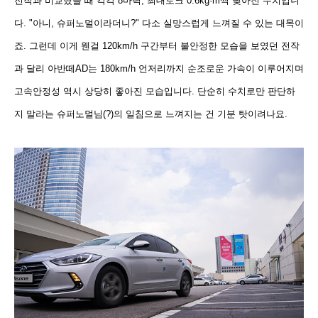
전작과 비교했을 때 각각
8마력,
최대토크 0.6kg·m씩 낮아진 수치입니
다. "아니, 슈퍼노멀이라더니?" 다소 실망스럽게 느껴질 수 있는 대목이
죠. 그런데 이게 웬걸 120km/h 구간부터 불안정한 모습을 보였던 전작
과 달리 아반떼AD는
180km/h 언저리까지 순조로운 가속이 이루어지며
고속안정성 역시 상당히 좋아진 모습입니다. 단순히 수치로만 판단하
지 말라는 슈퍼노멀님(?)의 일침으로 느껴지는 건 기분 탓이려나요.