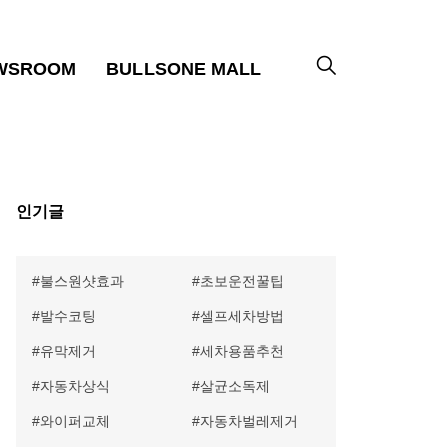
WSROOM
BULLSONE MALL
인기글
불스원샷효과
초보운전꿀팁
발수코팅
셀프세차방법
유막제거
세차용품추천
자동차상식
살균소독제
와이퍼교체
자동차벌레제거