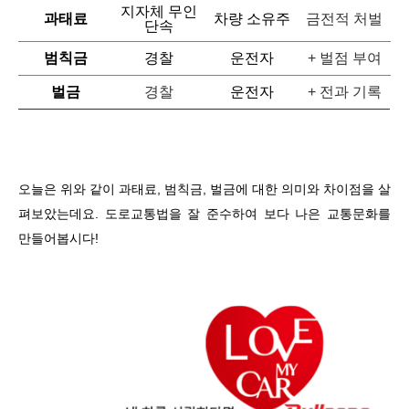
지자체 무인
과태료
차량 소유주
금전적 처벌
단속
범칙금
경찰
운전자
+ 벌점 부여
벌금
경찰
운전자
+ 전과 기록
오늘은 위와 같이 과태료, 범칙금, 벌금에 대한 의미와 차이점을 살
펴보았는데요. 도로교통법을 잘 준수하여 보다 나은 교통문화를
만들어봅시다!