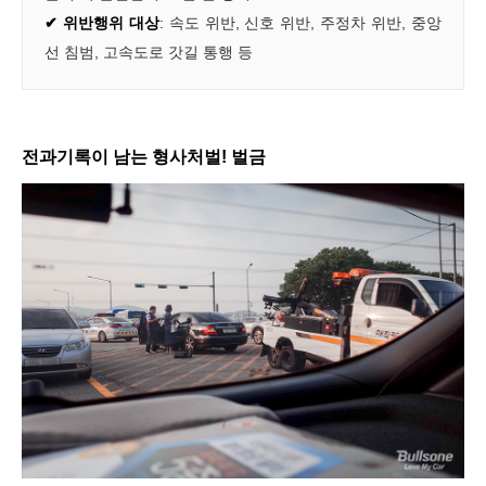
✔ 위반행위 대상
:
속도 위반
,
신호 위반,
주정차 위반, 중앙
선 침범, 고속도로 갓길 통행
등
전과기록이 남는 형사처벌! 벌금