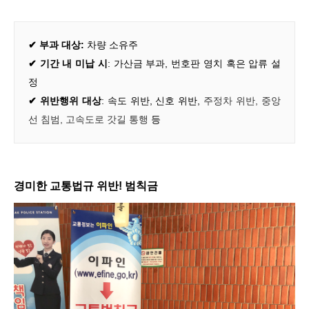
✔
부과 대상:
차량
소유주
✔
기간 내 미납 시
:
가산금 부과
,
번호판 영치 혹은 압류 설
정
✔ 위반행위 대상
:
속도 위반
,
신호 위반,
주정차 위반, 중앙
선 침범, 고속도로 갓길 통행
등
경미한 교통법규 위반! 범칙금