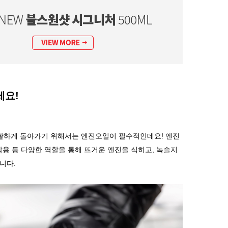
세요
!
활하게
돌아가기
위해서는
엔진오일이
필수적인데요
!
엔진
작용
등
다양한
역할을
통해
뜨거운
엔진을
식히고
,
녹슬지
니다
.