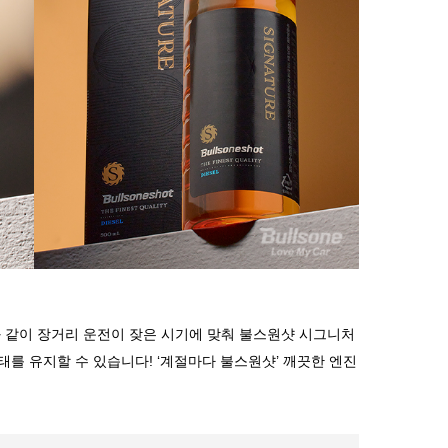
과
같이
장거리
운전이
잦은
시기에
맞춰
불스원샷
시그니처
태를
유지할
수
있습니다
! ‘
계절마다
불스원샷
’
깨끗한
엔진