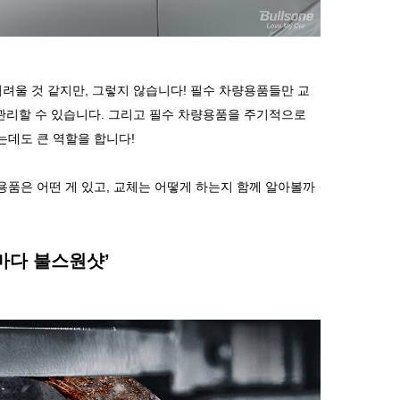
어려울
것
같지만
,
그렇지
않습니다
!
필수
차량용품들만
교
관리할
수
있습니다
.
그리고
필수
차량용품을
주기적으로
는데도
큰
역할을
합니다
!
용품은
어떤
게
있고
,
교체는
어떻게
하는지
함께
알아볼까
마다
불스원샷
’