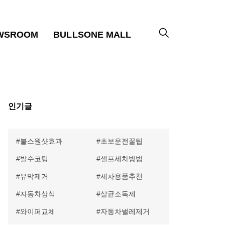
WSROOM
BULLSONE MALL
인기글
불스원샷효과
초보운전꿀팁
발수코팅
셀프세차방법
유막제거
세차용품추천
자동차상식
살균소독제
와이퍼교체
자동차벌레제거