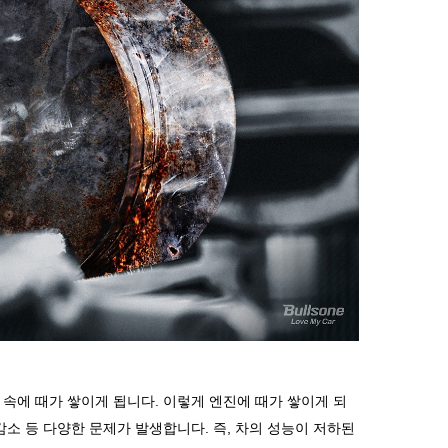
속에
때가
쌓이게
됩니다
.
이렇게
엔진에
때가
쌓이게
되
감소
등
다양한
문제가
발생합니다
.
즉
,
차의
성능이
저하된