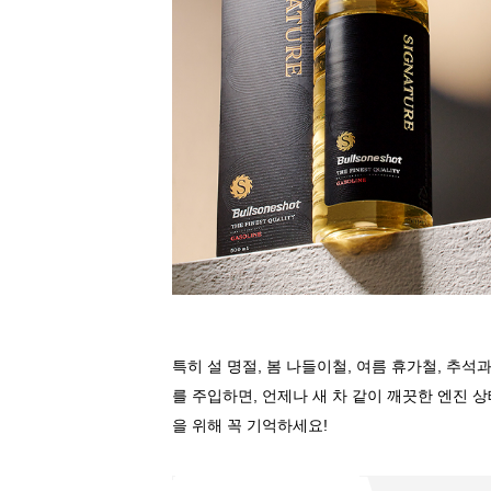
특히
설
명절
,
봄
나들이철
,
여름
휴가철
,
추석
를
주입하면
,
언제나
새
차
같이
깨끗한
엔진
상
을
위해
꼭
기억하세요
!