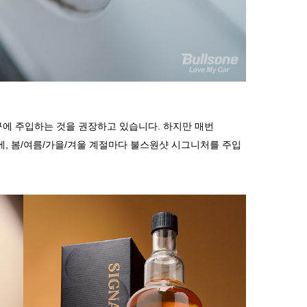
구에
주입하는
것을
권장하고
있습니다
.
하지만
매번
에
,
봄
/
여름
/
가을
/
겨울
계절마다
불스원샷
시그니처를
주입