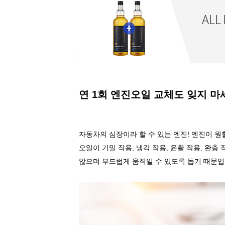
연
1
회
엔진오일
교체도
잊지
마
자동차의
심장이라
할
수
있는
엔진
!
엔진이
원
오일이
기밀
작용
,
냉각
작용
,
윤활
작용
,
완충
않으며
부드럽게
움직일
수
있도록
돕기
때문입