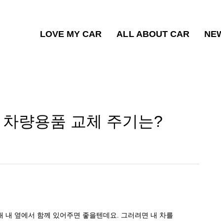
LOVE MY CAR
ALL ABOUT CAR
NE
수 차량용품 교체 주기는?
래
내
옆에서
함께
있어주면
좋을텐데요
.
그러려면
내
차를