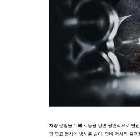
차량
운행을
위해
시동을
걸면
필연적으로
엔진
면
연료
분사에
방해를
받아
,
연비
저하와
출력