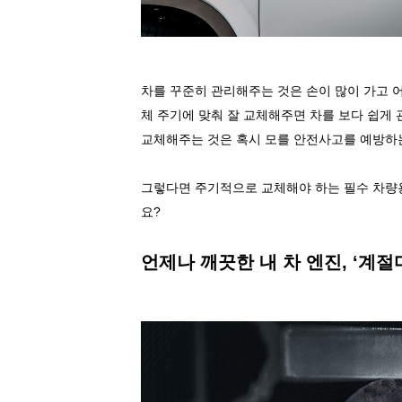
차를
꾸준히
관리해주는
것은
손이
많이
가고
체
주기에
맞춰
잘
교체해주면
차를
보다
쉽게
교체해주는
것은
혹시
모를
안전사고를
예방하
그렇다면
주기적으로
교체해야
하는
필수
차량
요
?
언제나
깨끗한
내
차
엔진
, ‘
계절