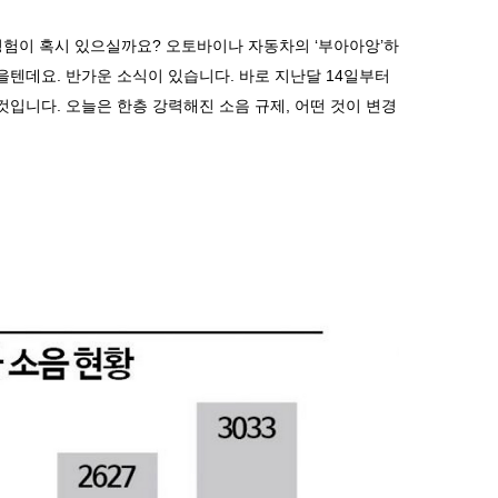
경험이 혹시 있으실까요
?
오토바이나 자동차의
‘
부아아앙
’
하
많을텐데요
.
반가운 소식이 있습니다
.
바로 지난달
14
일부터
 것입니다
.
오늘은 한층 강력해진 소음 규제
,
어떤 것이 변경