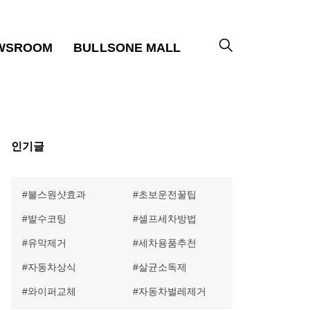
WSROOM
BULLSONE MALL
인기글
불스원샷효과
초보운전꿀팁
발수코팅
셀프세차방법
유막제거
세차용품추천
자동차상식
살균소독제
와이퍼교체
자동차벌레제거