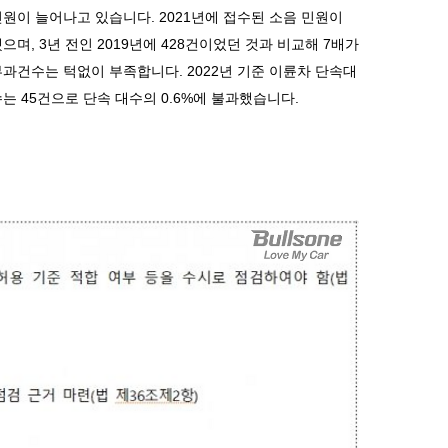
민원이 늘어나고 있습니다
. 2021
년에 접수된 소음 민원이
했으며
, 3
년 전인
2019
년에
428
건이었던 것과 비교해
7
배가
 부과건수는 턱없이 부족합니다
. 2022
년 기준 이륜차 단속대
수는
45
건으로 단속 대수의
0.6%
에 불과했습니다
.