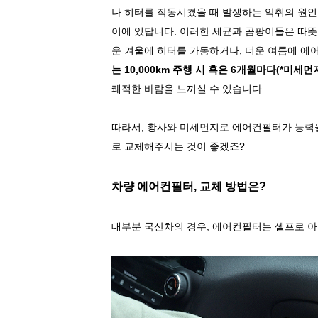
나 히터를 작동시켰을 때 발생하는 악취의 원인
이에 있답니다
.
이러한 세균과 곰팡이들은 따뜻
운 겨울에 히터를 가동하거나
,
더운 여름에 에
는
10,000km
주행 시 혹은
6
개월마다
(*
미세먼
쾌적한 바람을 느끼실 수 있습니다
.
따라서
,
황사와 미세먼지로 에어컨필터가 능력을
로 교체해주시는 것이 좋겠죠
?
차량 에어컨필터
,
교체 방법은
?
대부분 국산차의 경우
,
에어컨필터는 셀프로 아