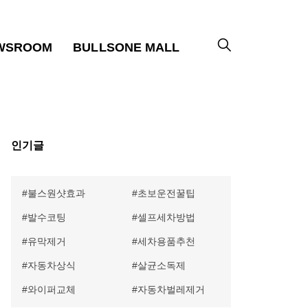
WSROOM
BULLSONE MALL
인기글
불스원샷효과
초보운전꿀팁
발수코팅
셀프세차방법
유막제거
세차용품추천
자동차상식
살균소독제
와이퍼교체
자동차벌레제거