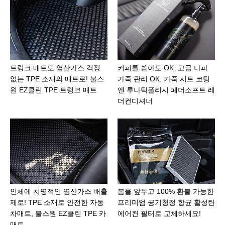
트렁크 매트도 염산가스 걱정
커피를 쏟아도 OK, 고급 나파
없는 TPE 소재의 매트로! 불스
가죽 관리 OK, 가죽 시트 코팅
원 EZ클린 TPE 트렁크 매트
엔 루나틱폴리시 페더소프트 레
더컨디셔너
인체에 치명적인 염산가스 배출
봄을 앞두고 100% 환불 가능한
제로! TPE 소재로 안전한 자동
프리미엄 공기청정 항균 활성탄
차매트, 불스원 EZ클린 TPE 카
에어컨 필터로 교체하세요!
매트