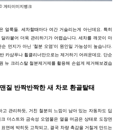
 © 게티이미지뱅크
덮은 얼룩들
.
세차할때마다 여간 거슬리는게 아닌데요
.
특히
 달라붙어 더욱 관리하기가 어렵습니다
.
세차를 깨끗이 마
단순 먼지가 아닌
‘
철분 오염
’
이 원인일 가능성이 높습니다
.
일반 카샴푸나 휠클리너만으로는 제거하기 어려운데요
. 단순
원 뉴 크리스탈 철분제거제를 활용해 손쉽게 제거해보겠습
맨질 반짝반짝한 새 차로 환골탈태
하고 관리하듯
,
거친 철분의 느낌이 남아 있는 자동차도 딥
이크 더스트와 금속성 오염물은 열을 머금은 상태로 도장면
 표면에 박히듯 고착되고
,
결국 차량 촉감을 거칠게 만드는