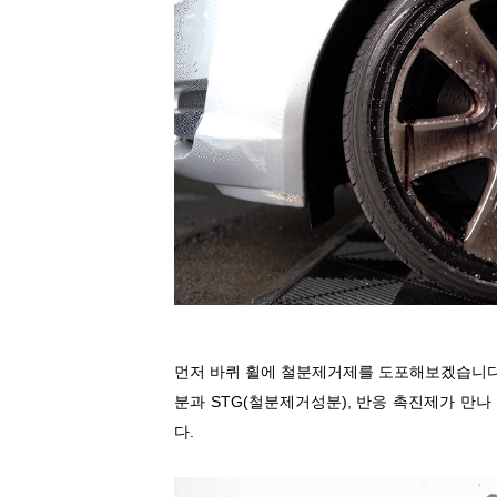
먼저 바퀴 휠에 철분제거제를 도포해보겠습니
분과
STG(
철분제거성분
),
반응 촉진제가 만나
다
.