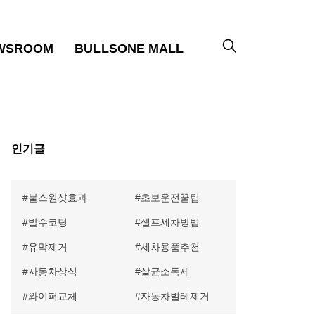
WSROOM
BULLSONE MALL
인기글
불스원샷효과
초보운전꿀팁
발수코팅
셀프세차방법
유막제거
세차용품추천
자동차상식
살균소독제
와이퍼교체
자동차벌레제거