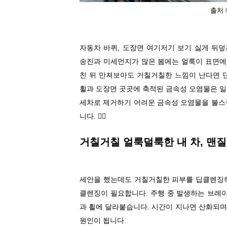
출처
자동차 바퀴, 도장면 여기저기 보기 싫게 뒤
송진과 미세먼지가 많은 봄에는 얼룩이 표면에
친 뒤 만져보아도 거칠거칠한 느낌이 난다면 
휠과 도장면 곳곳에 축적된 금속성 오염물은 
세차로 제거하기
어려운 금속성 오염물을 불스
니다
.
👍🏻
거칠거칠
얼룩덜룩한 내 차
,
맨질
세안을 했는데도 거칠거칠한 피부를 딥클렌징
클렌징이 필요합니다
.
주행 중 발생하는 브레
과 휠에 달라붙습니다
.
시간이 지나면 산화되며
원인이 됩니다
.