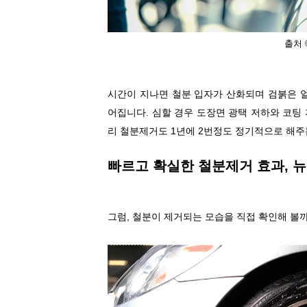
출처
시간이 지나면 철분 입자가 산화되며 검붉은 
어집니다
.
심할 경우 도장면 광택 저하와 코팅 
리 철분제거도
1
년에
2
번정도 정기적으로 해주
빠르고 확실한 철분제거 효과
,
뉴
그럼
,
철분이 제거되는 모습을 직접 확인해 볼