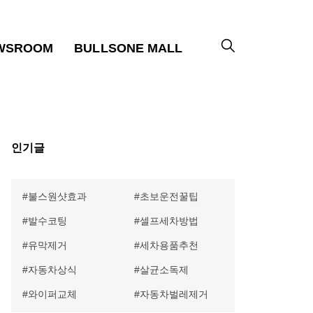
WSROOM
BULLSONE MALL
인기글
불스원샷효과
초보운전꿀팁
발수코팅
셀프세차방법
유막제거
세차용품추천
자동차상식
살균소독제
와이퍼교체
자동차벌레제거