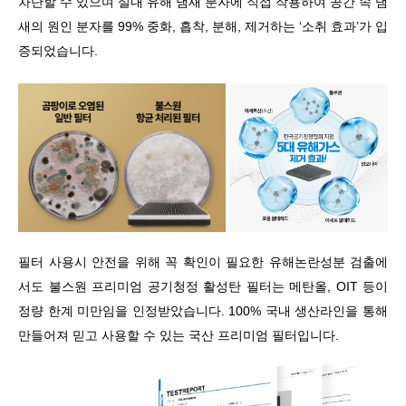
차단할 수 있으며 실내 유해 냄새 분자에 직접 작용하여 공간 속 냄
새의 원인 분자를
99%
중화
,
흡착
,
분해
,
제거하는
‘
소취 효과
’
가 입
증되었습니다
.
필터 사용시 안전을 위해 꼭 확인이 필요한 유해논란성분 검출에
서도 불스원 프리미엄 공기청정 활성탄 필터는 메탄올
, OIT
등이
정량 한계 미만임을 인정받았습니다
. 100%
국내 생산라인을 통해
만들어져 믿고 사용할 수 있는 국산 프리미엄 필터입니다
.