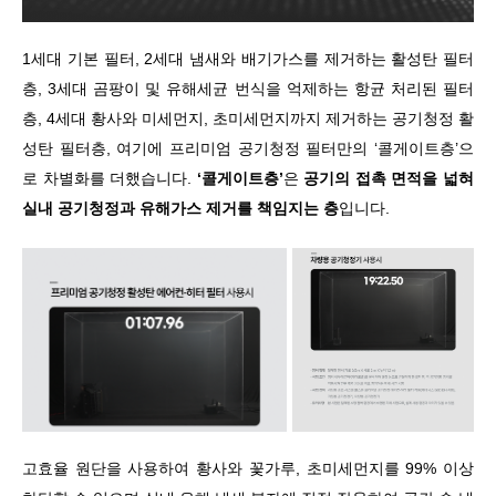
1
세대 기본 필터
, 2
세대 냄새와 배기가스를 제거하는 활성탄 필터
층
, 3
세대 곰팡이 및 유해세균 번식을 억제하는 항균 처리된 필터
층
, 4
세대 황사와 미세먼지
,
초미세먼지까지 제거하는 공기청정 활
성탄 필터층
,
여기에 프리미엄 공기청정 필터만의
‘
콜게이트층
’
으
로 차별화를 더했습니다
.
‘
콜게이트층
’
은
공기의 접촉 면적을 넓혀
실내 공기청정과 유해가스 제거를 책임지는 층
입니다
.
고효율 원단을 사용하여 황사와 꽃가루
,
초미세먼지를
99%
이상