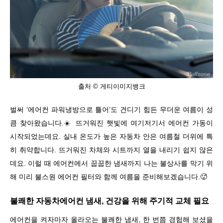
출처 © 게티이미지뱅크
벌써
‘
에어컨 파워냉방으로 틀어
’
도 견디기 힘든 무더운 여름이 성
큼 찾아왔습니다
.
☀️
뜨거워진 햇빛에 여기저기서 에어컨 가동이
시작되었는데요
.
실내 온도가 높은 자동차 안은 여름철 더위에 특
히 취약합니다
.
뜨거워진 차체와 시트까지 열을 내리기 쉽지 않은
데요
.
이럴 때 에어컨에서 꿉꿉한 냄새까지 나는 불상사를 막기 위
해 미리 불스원 에어컨 필터와 함께 여름을 준비해보겠습니다
.
🥵
불쾌한 자동차에어컨 냄새, 건강을 위해 주기적 교체 필요
에어컨을 켜자마자 올라오는 불쾌한 냄새
,
한 번쯤 경험해 보셨을