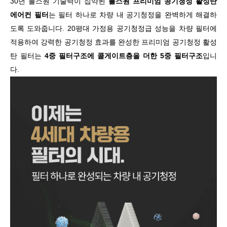
30
년 불스원 기술력이 집약된
불스원 프리미엄 공기청정 활성탄
에어컨 필터
는 필터 하나로 차량 내 공기청정을 완벽하게 해결하
도록 도와줍니다
. 20
평대 가정용 공기청정급 성능을 차량 필터에
적용하여 강력한 공기청정 효과를 완성한 프리미엄 공기청정 활성
탄 필터는
4
중 필터구조에 콜게이트층을 더한
5
중 필터구조
입니
다
.