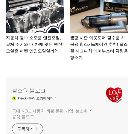
자동차 필수 소모품 엔진오일,
캠핑 시즌 아웃도어 필수품 차
교체 주기와 내 차에 맞는 엔진
량용 청소기&에어건 추천! 불스
오일은 어떤 엔진오일일까?
원 시그니처 에어부스터 차량용
청소기
불스원 블로그
자동차
분야 크리에이터
국내 NO.1 자동차 생활 문화 기업 ‘불스원’ 의
공식 블로그
구독하기