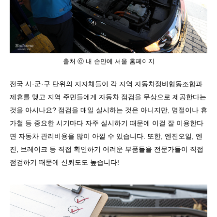
출처 ⓒ 내 손안에 서울 홈페이지
전국 시
·
군
·
구 단위의 지자체들이 각 지역 자동차정비협동조합과
제휴를 맺고 지역 주민들에게 자동차 점검을 무상으로 제공한다는
것을 아시나요
?
점검을 매일 실시하는 것은 아니지만
,
명절이나 휴
가철 등 중요한 시기마다 자주 실시하기 때문에 이걸 잘 이용한다
면 자동차 관리비용을 많이 아낄 수 있습니다
.
또한
,
엔진오일
,
엔
진
,
브레이크 등 직접 확인하기 어려운 부품들을 전문가들이 직접
점검하기 때문에 신뢰도도 높습니다
!