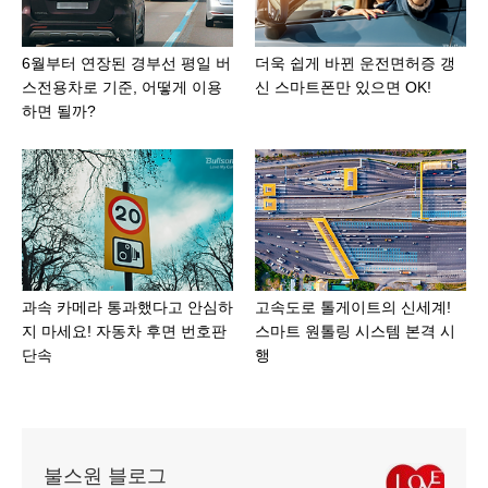
6월부터 연장된 경부선 평일 버
더욱 쉽게 바뀐 운전면허증 갱
스전용차로 기준, 어떻게 이용
신 스마트폰만 있으면 OK!
하면 될까?
과속 카메라 통과했다고 안심하
고속도로 톨게이트의 신세계!
지 마세요! 자동차 후면 번호판
스마트 원톨링 시스템 본격 시
단속
행
불스원 블로그