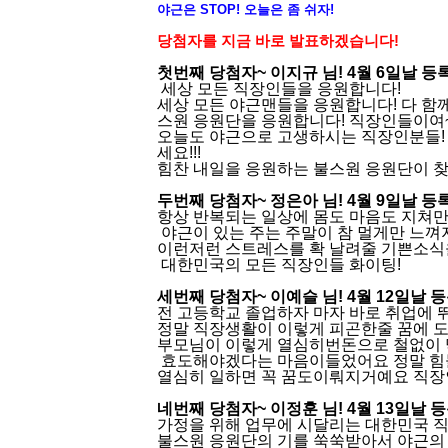
야근은 STOP! 오늘은 좀 쉬자!
당첨자를 지금 바로 발표하겠습니다!
첫번째 당첨자~ 이지규 님! 4월 6일날 
세상 모든 직장인들을 응원합니다!
세상 모든 야근맨들을 응원합니다! 다 함께
스원 응원단을 응원합니다! 직장인들이여~
오늘도 야근으로 고생하시는 직장인분들!
세요!!!
힘찬 내일을 응원하는 불스원 응원단이 
두번째 당첨자~ 정은아 님! 4월 9일날 
항상 반복되는 일상에 몸도 마음도 지쳐만 가
야근이 있는 주는 주말이 참 멀게만 느껴
이런저런 스트레스를 확 날려줄 기쁜소식
대한민국의 모든 직장인들 화이팅!
세번째 당첨자~ 이예슬 님! 4월 12일날
전 고등학교 졸업하자 마자 바로 취업에
정말 직장생활이 이렇게 피곤한줄 꿈에 
부모님이 이렇게 열심히번돈으로 철없이 
효도해야겠다는 마음이들었어요 정말 힘들
열심히 일하면 꼭 꿈도이뤄지거예요 직장인
네번째 당첨자~ 이정훈 님! 4월 13일날
가정을 위해 업무에 시달리는 대한민국 직
불스원 응원단의 기를 쑥쑥받아서 야근의