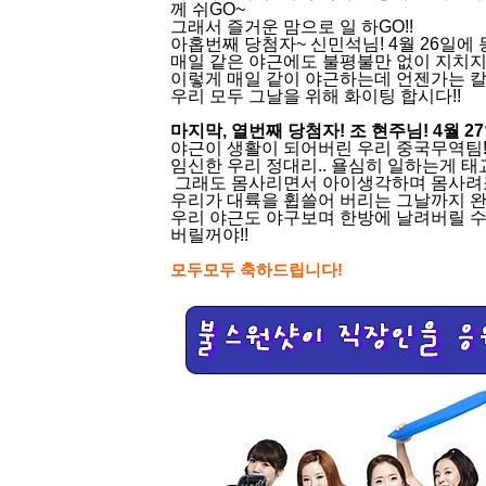
께 쉬GO~
그래서 즐거운 맘으로 일 하GO!!
아홉번째 당첨자~ 신민석님! 4월 26일에
매일 같은 야근에도 불평불만 없이 지치지
이렇게 매일 같이 야근하는데 언젠가는 칼
우리 모두 그날을 위해 화이팅 합시다!!
마지막, 열번째 당첨자! 조 현주님! 4월 
야근이 생활이 되어버린 우리 중국무역팀!
임신한 우리 정대리.. 욜심히 일하는게 태교
그래도 몸사리면서 아이생각하며 몸사려죠.
우리가 대륙을 휩쓸어 버리는 그날까지 완
우리 야근도 야구보며 한방에 날려버릴 수 
버릴꺼야!!
모두모두 축하드립니다!