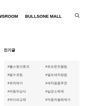
WSROOM
BULLSONE MALL
인기글
불스원샷효과
초보운전꿀팁
발수코팅
셀프세차방법
유막제거
세차용품추천
자동차상식
살균소독제
와이퍼교체
자동차벌레제거