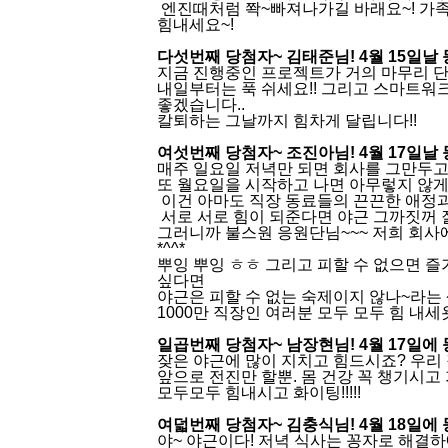
엔진때처럼 쫙~빠져나가길 바래요~! 가족
힘내세요~!
다섯번째 당첨자~ 김태준님! 4월 15일날
지금 진행중인 프로젝트가 거의 마무리 단
내일부터는 푹 쉬세요!! 그리고 스마트워
좋겠습니다..
칼퇴하는 그날까지 힘차게 달립니다!!
여섯번째 당첨자~ 조진아님! 4월 17일날
매주 일요일 저녁만 되면 회사를 그만두고
또 월요일을 시작하고 나면 아무렇지 않게
이건 아마도 직장 동료들의 끈끈한 애정과
서로 서로 힘이 되준다면 야근 그까짓꺼 잘
그러니까 불스원 응원단님~~~ 저희 회사
*^^*
뿌잉 뿌잉 ㅎㅎ 그리고 피할 수 없으면 
싶다면
야근은 피할 수 없는 숙제이지 않나~라는
1000만 직장인 여러분 모두 모두 힘 내세욧!!!
일곱번째 당첨자~ 남장현님! 4월 17일에
잦은 야근에 많이 지치고 힘드시죠? 우리
앞으로 전진만 할뿐. 몸 건강 꼭 챙기시고
모두모두 힘내시고 화이팅!!!!!
여덟번째 당첨자~ 김충식님! 4월 18일에
야~ 야근이다! 저녁 식사는 꽁자로 해결하