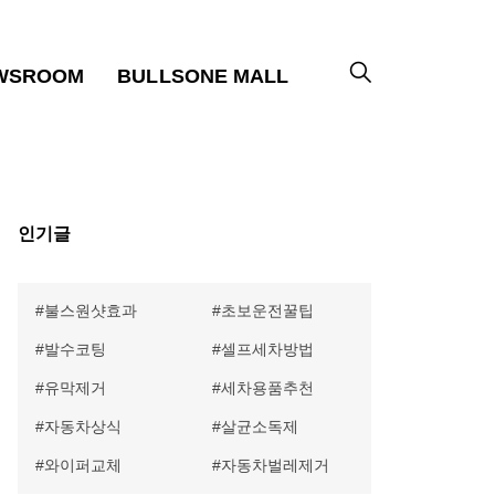
WSROOM
BULLSONE MALL
인기글
불스원샷효과
초보운전꿀팁
발수코팅
셀프세차방법
유막제거
세차용품추천
자동차상식
살균소독제
와이퍼교체
자동차벌레제거