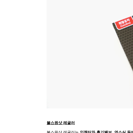
불스원샷 레귤러
불스원샷 레귤러는
인젝
터와 흡기밸브, 연소실 등