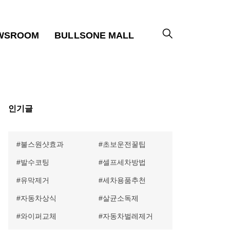
WSROOM
BULLSONE MALL
인기글
불스원샷효과
초보운전꿀팁
발수코팅
셀프세차방법
유막제거
세차용품추천
자동차상식
살균소독제
와이퍼교체
자동차벌레제거