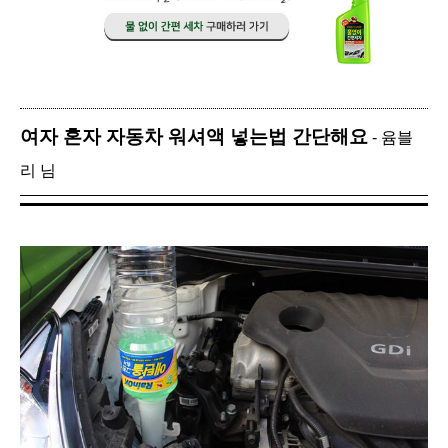
여자 혼자 자동차 워셔액 넣는법 간단해요
- 윰블
리 님