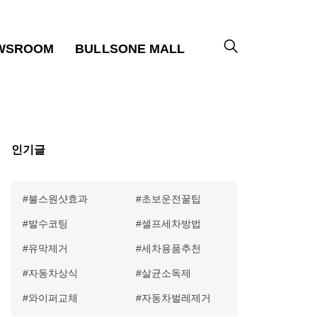
WSROOM
BULLSONE MALL
인기글
불스원샷효과
초보운전꿀팁
발수코팅
셀프세차방법
유막제거
세차용품추천
자동차상식
살균소독제
와이퍼교체
자동차벌레제거