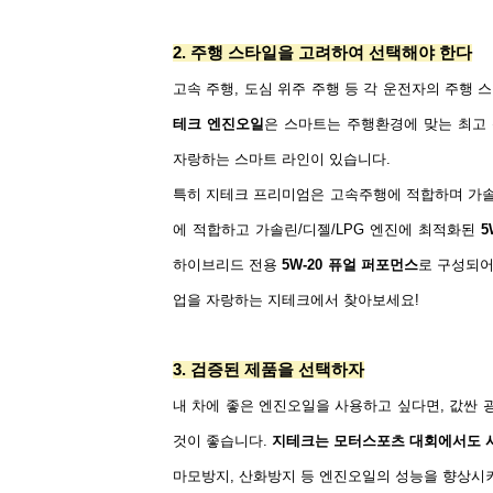
2.
주행 스타일을 고려하여 선택해야 한다
고속 주행
,
도심 위주 주행 등 각 운전자의 주행
테크 엔진오일
은 스마트는 주행환경에 맞는 최고
자랑하는 스마트 라인이 있습니다
.
특히 지테크 프리미엄은 고속주행에 적합하며 가
에 적합하고 가솔린
/
디젤
/LPG
엔진에 최적화된
5
하이브리드 전용
5W-20
퓨얼 퍼포먼스
로 구성되
업을 자랑하는 지테크에서 찾아보세요
!
3.
검증된 제품을 선택하자
내 차에 좋은 엔진오일을 사용하고 싶다면
,
값싼 
것이 좋습니다
.
지테크는 모터스포츠 대회에서도 
마모방지
,
산화방지 등 엔진오일의 성능을 향상시