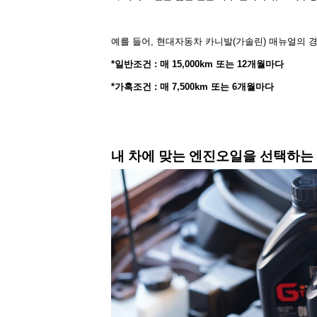
예를 들어
,
현대자동차 카니발
(
가솔린
)
매뉴얼의 경
*
일반조건
:
매
15,000km
또는
12
개월마다
*
가혹조건
:
매
7,500km
또는
6
개월마다
내 차에 맞는 엔진오일을 선택하는 