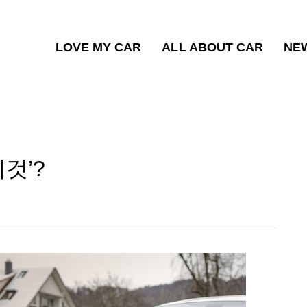
LOVE MY CAR
ALL ABOUT CAR
NE
것’?