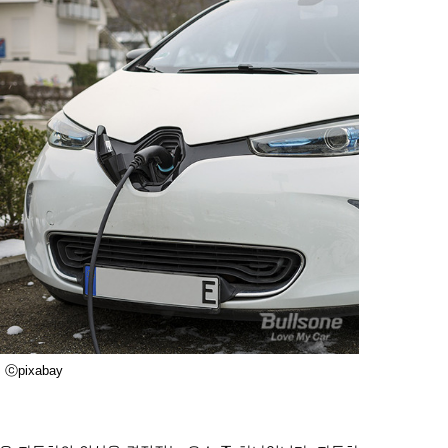
ⓒpixabay