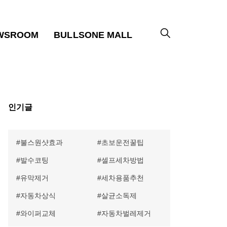
WSROOM
BULLSONE MALL
인기글
불스원샷효과
초보운전꿀팁
발수코팅
셀프세차방법
유막제거
세차용품추천
자동차상식
살균소독제
와이퍼교체
자동차벌레제거