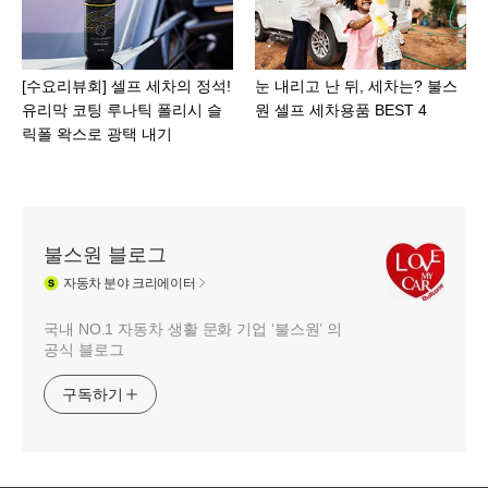
[수요리뷰회] 셀프 세차의 정석!
눈 내리고 난 뒤, 세차는? 불스
유리막 코팅 루나틱 폴리시 슬
원 셀프 세차용품 BEST 4
릭폴 왁스로 광택 내기
불스원 블로그
자동차
분야 크리에이터
국내 NO.1 자동차 생활 문화 기업 ‘불스원’ 의
공식 블로그
구독하기