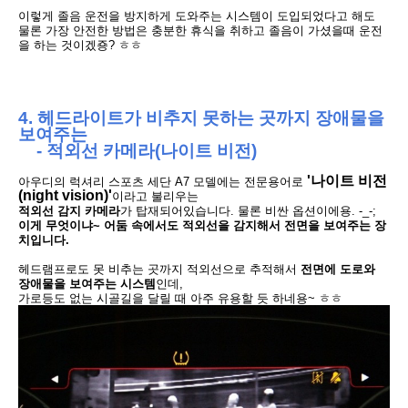
이렇게 졸음 운전을 방지하게 도와주는 시스템이 도입되었다고 해도
물론 가장 안전한 방법은 충분한 휴식을 취하고 졸
음이 가셨을때 운전
을 하는 것이겠죵? ㅎㅎ
4. 헤드라이트가 비추지 못하는 곳까지 장애물을
보여주는
- 적외
선 카메라(나이트 비전)
'
나이트 비전
아우디의 럭셔리 스포츠 세단 A7 모델에는 전문용어로
(night vision)
'
이라고
불리우는
적외선 감지 카메라
가 탑재되어있습니다. 물론 비싼
옵션이에용. -_-;
이게 무엇이냐~ 어둠 속에서도 적외선을 감지해서 전면을 보여주는 장
치입니다.
헤드램프로도 못 비추는 곳까지 적외선으로 추적해서
전면에 도로와
장애물을 보여주는
시스템
인데,
가로등도 없는 시골길을 달릴 때 아주 유용할 듯 하네용~ ㅎㅎ