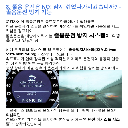
3. 졸음 운전은 NO!
잠시 쉬었다가시겠습니까?
-
졸음운전 방지 기능
운전자에게
졸음운전은 음주운전만큼이나 위험하죵!!!
최근 운전자의 얼굴을 인식하여 이상 상태를 확인하면
자동으로 사고
위험을
경고하여
졸음운전 방지 시스템
이 각광
졸음운전을 예방하도록 하는
을 받고 있답
니당.
이미 도요타의 렉서스 몇 몇 모델에는
졸음방지시스템(DSM:
Driven
State Monitoring)
이
장착되어 있습니다.
속도표시기 안에 장착된 소형 적외선 카메라로 운전자의 동공과
얼굴
의 정면 방향 여부 등을 파악하여
정상 상태가
아닐 경우에 운전자에게 사고 위험을
알리는 방식이에요.
메르세데스 벤츠 또한 운전자의 행동을 모니터링하다가 졸음 운전이
의심되면
경
보와 함께 커피잔을 표시하며
휴식을 권하는
'어텐션 어시스트 시스
템'
이 장착되었습니다.