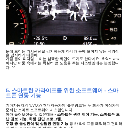
눈에 보이는 가시광선을 감지하는게 아니라 눈에 보이지 않는 적외선
을 감지하기 때문에
가끔 물이 피처럼 보이는 섬뜩한 화면이 뜨기도 한다네요. 흐억~ ㅠㅠ
하지만 어둠 속에서는 확실히 큰 도움을 주는 시스템임에는 분명합니
다. ^^
5. 스마트한 카라이프를 위한 소프트웨어 -
스마
트폰 연동 기능
기아자동차의
'UVO'와 현대자동차의 '블루링크'는 두 회사가 야심차게
준비한
스마트 소프트웨어 시스템입니다.
아마 들어보셨을 것 같은데용~
스마트폰 원격 제어 기능, 스마트폰
도
난 경보
기능,
차량 진단 프로그램,
주행 중 음성인식 및 상담원 연결 기능
등
카-라이프를 쾌적하고
편리하