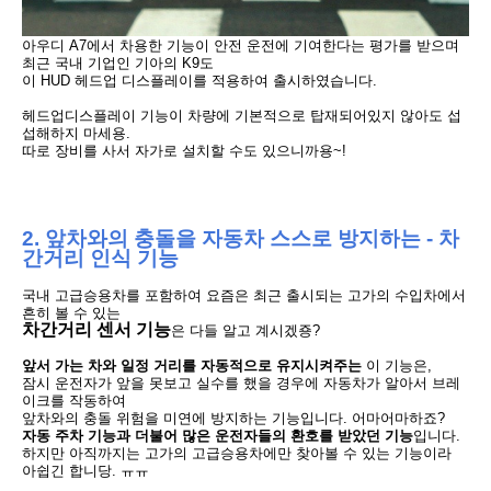
아우디 A7에서 차용한 기능이 안전 운전에 기여한다는 평가를 받으며
최근
국내 기업인 기아의 K9도
이 HUD 헤드업 디스플레이를 적용하여 출시하였습니다.
헤드업디스플레이 기능이
차량에 기본적으로 탑재되어있지 않아도 섭
섭해하지 마세용.
따로 장비를 사서
자가로 설치할 수도 있으니까용~!
2. 앞차와의 충돌을 자동차 스스로 방지하는 -
차
간거리 인식 기능
국내 고급승용차를 포함하여 요즘은 최근 출시되는 고가의 수입차에서
흔히
볼 수 있는
차간거리 센서 기능
은 다들 알고 계시겠죵?
앞서 가는 차와 일정 거리를 자동적으로 유지시켜주는
이 기능은,
잠시 운전자가
앞을 못보고 실수를 했을 경우에
자동차가 알아서 브레
이크를 작동하여
앞차와의
충돌 위험을 미연에 방지하는 기능입니다. 어마어마하죠?
자동 주차 기능과 더불어 많은 운전자들의 환호를 받았던 기능
입니다.
하지만 아직까지는 고가의 고급승용차에만 찾아볼 수 있는 기능이라
아쉽긴 합니당. ㅠㅠ