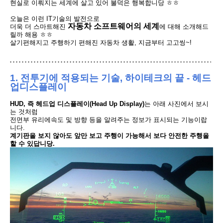
현실로 이뤄지는 세계에 살고 있어 불덕은 행복합니당
ㅎㅎ
오늘은 이런 IT기술의 발전으로
자동차 소프트웨어의 세계
더욱 더 스마트해진
에 대해 소개해드
릴까 해용 ㅎㅎ
살기편해지고 주행하기 편해진 자동차 생활, 지금부터 고고씽~!
1. 전투기에 적용되는 기술, 하이테크의 끝 -
헤드
업디스플레이
HUD, 즉 헤드업 디스플레이
(Head Up Display)
는 아래 사진에서 보시
는 것처럼
전면부 유리에
속도 및 방향 등을 알려주는 정보가
표시되는 기능이랍
니다.
계기판을 보지 않아도 앞만 보고 주행이 가능해서 보
다 안전한 주행을
할 수 있답니당.