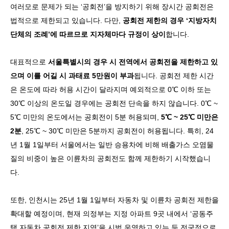
여러모로 문제가 되는
‘
공회전
’
을 방지하기 위해 장시간 공회전은
법적으로 제한되고 있습니다
.
다만
,
공회전 제한의 경우
‘
지방자치
단체의 조례
’
에 따르므로 지자체마다 규정이 상이
합니다
.
대표적으로
서울특별시의 경우 시 전역에서 공회전을 제한하고 있
으며 이를 어길 시 과태료
5
만원이 부과
됩니다
.
공회전 제한 시간
은 온도에 따라 허용 시간이 달라지며 예외적으로
0℃
이하 또는
30℃
이상의 온도일 경우에는 공회전 단속을 하지 않습니다
. 0℃ ~
5℃
미만의 온도에서는 공회전이
5
분 허용되며
,
5℃ ~ 25℃
미만은
2
분
, 25℃ ~ 30℃
미만은
5
분까지 공회전이 허용됩니다
.
특히
, 24
년
1
월
1
일부터 서울에서는 일반 승용차에 비해 배출가스 오염물
질의 비중이 높은 이륜차의 공회전도 함께 제한하기 시작했습니
다
.
또한
,
인천시는
25
년
1
월
1
일부터 자동차 및 이륜차 공회전 제한을
확대할 예정이며
,
현재 의정부는 지정 아파트
9
곳 내에서
‘
공동주
택 자동차 공회전 제한 지역
’
을 시범 운영하고 있는 등 전국적으로