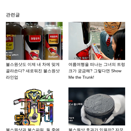
관련글
불스원샷도 이제 내 차에 맞게
여름여행을 떠나는 그녀의 트렁
골라쓴다? 새로워진 불스원샷
크가 궁금해? 그렇다면 Show
라인업
Me the Trunk!
불스원샷과 불스파워, 둘 중에
불스원샷 효과가 있을까? 자꾸