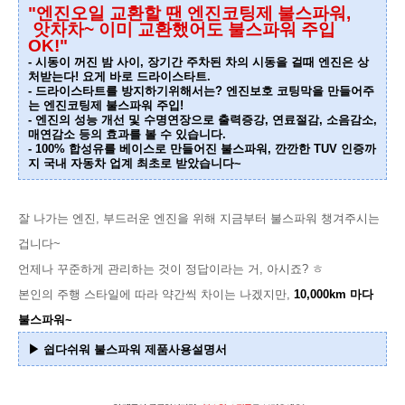
"엔진오일 교환할 땐 엔진코팅제 불스파워,
앗차차~ 이미 교환했어도 불스파워 주입
OK!"
- 시동이 꺼진 밤 사이, 장기간 주차된 차의 시동을 걸때 엔진은 상
처받는다! 요게 바로 드라이스타트.
- 드라이스타트를 방지하기위해서는? 엔진보호 코팅막을 만들어주
는 엔진코팅제 불스파워 주입!
- 엔진의 성능 개선 및 수명연장으로 출력증강, 연료절감, 소음감소,
매연감소 등의 효과를 볼 수 있습니다.
- 100% 합성유를 베이스로 만들어진 불스파워, 깐깐한 TUV 인증까
지 국내 자동차 업계 최초로 받았습니다~
잘 나가는 엔진, 부드러운 엔진을 위해 지금부터 불스파워 챙겨주시는
겁니다~
언제나 꾸준하게 관리하는 것이 정답이라는 거, 아시죠? ㅎ
본인의 주행 스타일에 따라 약간씩 차이는 나겠지만,
10,000km 마다
불스파워~
▶ 쉽다쉬워 불스파워 제품사용설명서