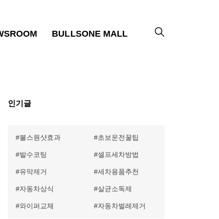
WSROOM
BULLSONE MALL
인기글
불스원샷효과
초보운전꿀팁
발수코팅
셀프세차방법
유막제거
세차용품추천
자동차상식
살균소독제
와이퍼교체
자동차벌레제거