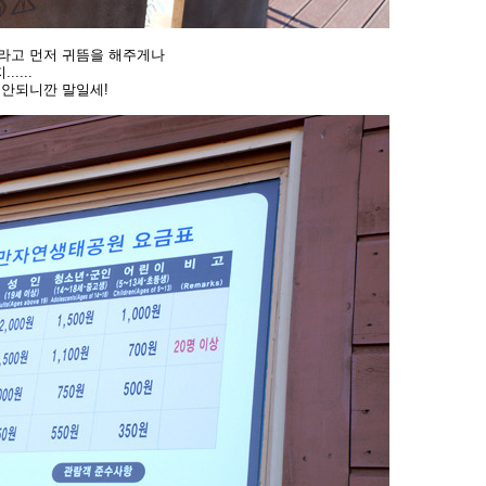
으라고 먼저 귀뜸을 해주게나
....
 안되니깐 말일세!