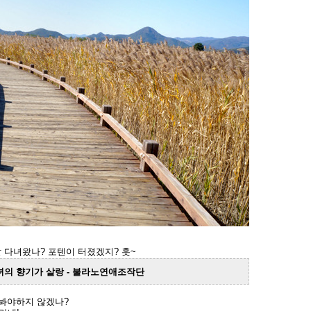
 다녀왔나? 포텐이 터졌겠지? 훗~
녀의 향기가 살랑 - 불라노연애조작단
 봐야하지 않겠나?