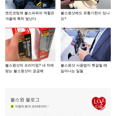
엔진코팅제 불스파워의 역할은
불스원샷에도 유통기한이 있나
겨울에 특히 빛난다
요?
불스원샷의 프리미엄? 내 차에
불스원샷 사용법이 헷갈릴 때
맞는 불스원샷이 궁금해
일어나는 일들
불스원 블로그
자동차
분야 크리에이터