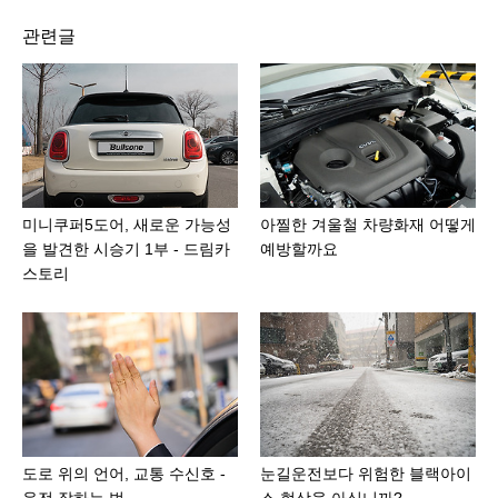
관련글
미니쿠퍼5도어, 새로운 가능성
아찔한 겨울철 차량화재 어떻게
을 발견한 시승기 1부 - 드림카
예방할까요
스토리
도로 위의 언어, 교통 수신호 -
눈길운전보다 위험한 블랙아이
운전 잘하는 법
스 현상을 아십니까?