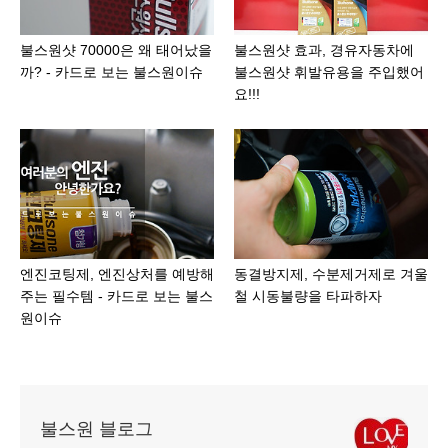
불스원샷 70000은 왜 태어났을
불스원샷 효과, 경유자동차에
까? - 카드로 보는 불스원이슈
불스원샷 휘발유용을 주입했어
요!!!
엔진코팅제, 엔진상처를 예방해
동결방지제, 수분제거제로 겨울
주는 필수템 - 카드로 보는 불스
철 시동불량을 타파하자
원이슈
불스원 블로그