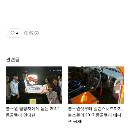
4
관련글
불스원 담당자에게 듣는 2017
불스원샷부터 밸런스시트까지,
몽골랠리 인터뷰
불스원의 2017 몽골랠리 에디
션 공개!