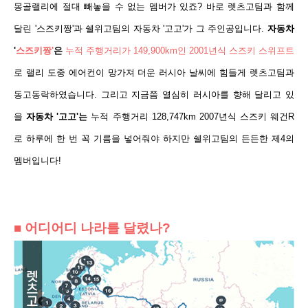
몽골랠리에 절대 빼놓을 수 없는 멤버가 있죠? 바로 렛츠고팀과 함께
달린 '스즈키짱'과 쉘위고팀의 자동차 '고고'가 그 주인공입니다.
자동차
'
스즈키짱'
은
누적 주행거리가 149,900km인
2001년식 스즈키 스위프트
로 랠리 도중 에어컨이 망가져 더운 러시아 날씨에 힘들게 렛츠고팀과
동고동락하였습니다. 그리고 지금쯤 열심히 러시아를 향해 달리고 있
을
자동차 '고고'는
누적 주행거리 128,747km 2007년식 스즈키 웨건R
로
하루에 한 번 꼭 기름을 넣어줘야 하지만 쉘위고팀의 든든한 제4의
멤버입니다!
■ 어디어디 나라를 달렸나?