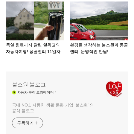
독일 뮌헨까지 달린 쉘위고의
환경을 생각하는 불스원과 몽골
자동차여행! 몽골랠리 11일차
랠리, 운명적인 만남!
불스원 블로그
자동차
분야 크리에이터
국내 NO.1 자동차 생활 문화 기업 ‘불스원’ 의
공식 블로그
구독하기