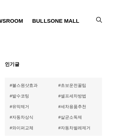
WSROOM
BULLSONE MALL
인기글
불스원샷효과
초보운전꿀팁
발수코팅
셀프세차방법
유막제거
세차용품추천
자동차상식
살균소독제
와이퍼교체
자동차벌레제거