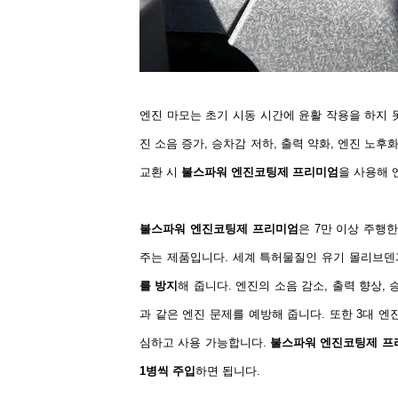
엔진 마모는 초기 시동 시간에 윤활 작용을 하지
진 소음 증가
,
승차감 저하
,
출력 약화
,
엔진 노후화
교환 시
불스파워 엔진코팅제 프리미엄
을 사용해 
불스파워 엔진코팅제 프리미엄
은
7
만 이상 주행
주는 제품입니다
.
세계 특허물질인 유기 몰리브덴
를 방지
해 줍니다
.
엔진의 소음 감소
,
출력 향상
,
과 같은 엔진 문제를 예방해 줍니다
.
또한
3
대 엔
심하고 사용 가능합니다
.
불스파워 엔진코팅제 프
1
병씩 주입
하면 됩니다
.