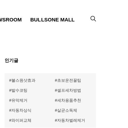
WSROOM
BULLSONE MALL
인기글
불스원샷효과
초보운전꿀팁
발수코팅
셀프세차방법
유막제거
세차용품추천
자동차상식
살균소독제
와이퍼교체
자동차벌레제거