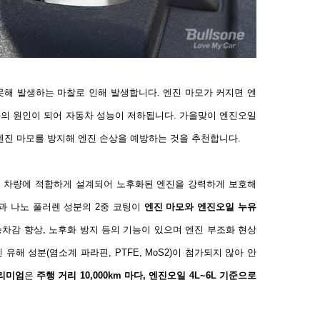
 못해 발생하는 마찰로 인해 발생합니다
.
엔진 마모가 커지면 엔
의 원인이 되어 자동차 성능이 저하됩니다
.
가을맞이 엔진오일
엔진 마모를 방지해 엔진 손상을 예방하는 것을 추천합니다
.
한 차량에 적합하게 설계되어 노후화된 엔진을 강력하게 보호해
과 나노 풀러렌 성분의
2
중 코팅이
엔진 마모와 엔진오일 누유
승차감 향상
,
노후화 방지 등의 기능이 있으며 엔진 부조화 현상
진 유해 성분
(
염소계 파라핀
, PTFE, MoS2)
이 첨가되지 않아 안
리미엄
은
주행 거리
10,000km
마다
,
엔진오일
4L~6L
기준으로