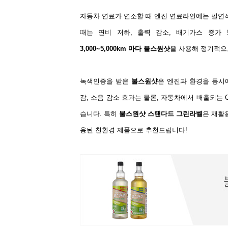
자동차 연료가 연소할 때 엔진 연료라인에는 필
때는 연비 저하
,
출력 감소
,
배기가스 증가 
3,000~5,000km
마다
불스원샷
을 사용해 정기적으
녹색인증을
받은
불스원샷
은 엔진과 환경을 동시
감
,
소음 감소 효과는 물론
,
자동차에서 배출되는 C
습니다.
특히
불스원샷 스탠다드 그린라벨
은 재활
용된 친환경 제품으로 추천드립니다!