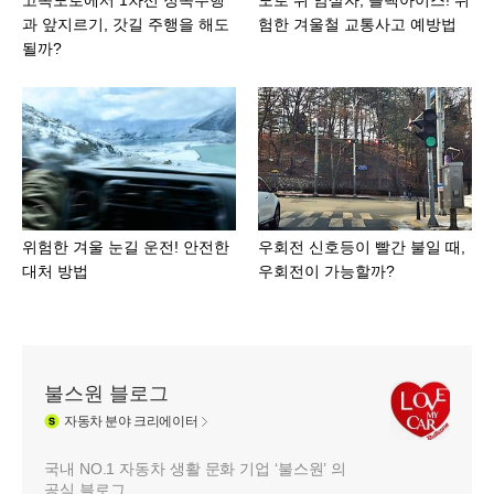
과 앞지르기, 갓길 주행을 해도
험한 겨울철 교통사고 예방법
될까?
위험한 겨울 눈길 운전! 안전한
우회전 신호등이 빨간 불일 때,
대처 방법
우회전이 가능할까?
불스원 블로그
자동차
분야 크리에이터
국내 NO.1 자동차 생활 문화 기업 ‘불스원’ 의
공식 블로그