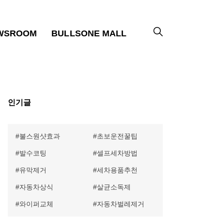
WSROOM
BULLSONE MALL
인기글
불스원샷효과
초보운전꿀팁
발수코팅
셀프세차방법
유막제거
세차용품추천
자동차상식
살균소독제
와이퍼교체
자동차벌레제거