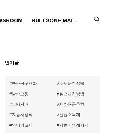
WSROOM
BULLSONE MALL
인기글
불스원샷효과
초보운전꿀팁
발수코팅
셀프세차방법
유막제거
세차용품추천
자동차상식
살균소독제
와이퍼교체
자동차벌레제거