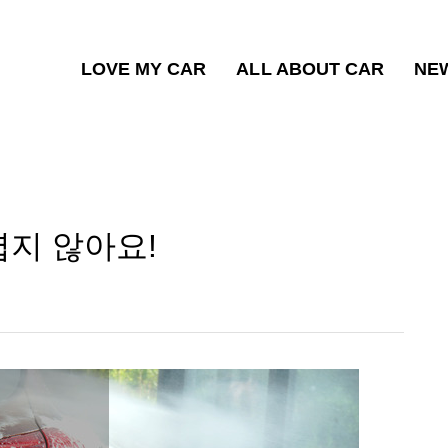
LOVE MY CAR
ALL ABOUT CAR
NE
렵지 않아요!