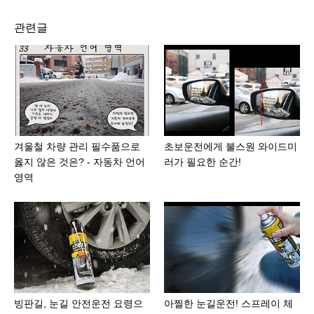
관련글
겨울철 차량 관리 필수품으로
초보운전에게 불스원 와이드미
옳지 않은 것은? - 자동차 언어
러가 필요한 순간!
영역
빙판길, 눈길 안전운전 요령으
아찔한 눈길운전! 스프레이 체