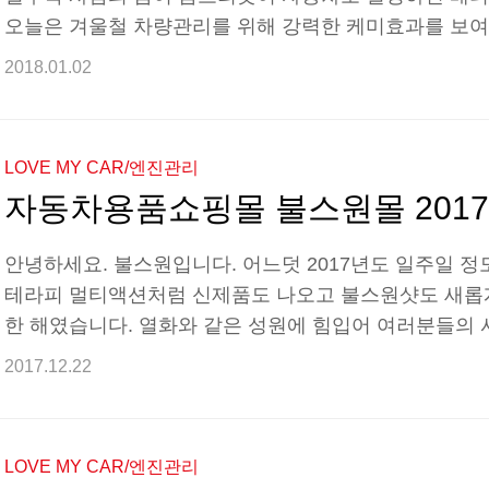
오늘은 겨울철 차량관리를 위해 강력한 케미효과를 보
고자 합니다. 아직 자동차 월동준비를 못 하신 분들을 
2018.01.02
다. 에탄올 워셔액과 엔진코팅제 불스파워의 케미는 어
은 겨울철 자동차 월동준비에서부터 시작됩니다. 기온이
적인 기능이 저하되고 주행환경 또한 나빠지게 됩니다.
LOVE MY CAR/엔진관리
한 에탄올 워셔액과 엔진코팅제는 자동차의 따뜻한 겨울
진룸이라는 ..
안녕하세요. 불스원입니다. 어느덧 2017년도 일주일 정도
테라피 멀티액션처럼 신제품도 나오고 불스원샷도 새롭게
한 해였습니다. 열화와 같은 성원에 힘입어 여러분들의 
기도 했습니다. 감사의 말씀을 드리며 오늘은 불스원몰
2017.12.22
해드리며 한 해를 총정리하는 자리를 마련하고자 합니다
이 받았을까요? 여러분께서 주신 사랑을 확인하러 가볼까요
로 선정되었습니다. (리필 제외) 불스원의 스테디셀러이
LOVE MY CAR/엔진관리
스원샷이 베스트셀러 TOP 10 제품에 없으면 앙꼬 없는 호