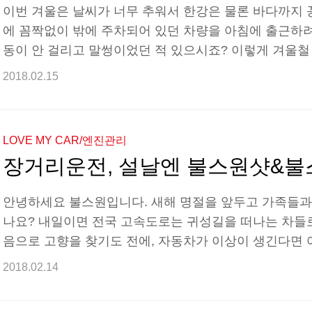
이번 겨울은 날씨가 너무 추워서 한강은 물론 바다까지 
에 꼼짝없이 밖에 주차되어 있던 차량을 아침에 출근하려
동이 안 걸리고 말썽이었던 적 있으시죠? 이렇게 겨울철
해보아야 하는 사항을 카드로 보는 불스원 이슈를 통해
2018.02.15
추워서 밖에 종일 서 있었던 자동차에 타려고 보니 시동이
있으시죠? 이럴 때 자동차에 점검해보아야 하는 점이 있
않는 이유로 가장 흔한 원인이 바로 배터리 방전입니다.
LOVE MY CAR/엔진관리
배터리 상단에 인디게이터라는 점검창을 확인할 수 있습니
장거리운전, 설날엔 불스원샷&불
안녕하세요 불스원입니다. 새해 명절을 앞두고 가족들과
나요? 내일이면 전국 고속도로는 귀성길을 떠나는 차들로
음으로 고향을 찾기도 전에, 자동차가 이상이 생긴다면 
안전을 위해 미리 자동차 점검하고 쌩쌩하게 잘 달리길 
2018.02.14
미파트너를 소개하고자 합니다. 설날 장거리 운전 특집
다. 장거리 운전에서 이들을 빼놓으면 떡국에 떡이 없는