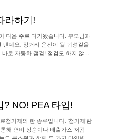
디션이란 올림픽을 앞둔 운동선수의 컨
 점검과 대비가 필요한데요. 이는 우
따라하기!
날이 다음 주로 다가왔습니다. 부모님과
 텐데요. 장거리 운전이 될 귀성길을
 바로 자동차 점검! 점검도 하지 않고
곤하고 골치 아픈 일이 아닐 수가 없
스원이 하나부터 열까지 상세하게 알려
 베스트셀러, 불스원샷을 아직도 사용법을
진 관리의 시작, 불스원샷 편을 만나
 엔진 떨림이..
 NO! PEA 타입!
첨가제의 한 종류입니다. '첨가제'란
를 통해 연비 상승이나 배출가스 저감
오늘은 불스원과 함께 두 가지 타입별