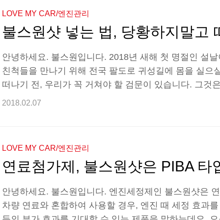
스파워! 장거리 운전을 앞둔 자동차 엔진에게 엔진 컨
LOVE MY CAR/엔진관리
디션만큼 중요합니다. 최적의 엔진컨디션을 위해선 미리
불스원샷 넣는 법, 당황하지말고 
리의 ..
안녕하세요. 불스원입니다. 2018년 새해 첫 명절인 설
친척들을 만나기 위해 전국 팔도로 귀성길에 몸을 실으실
떠나기 전, 우리가 꼭 거쳐야 할 검문이 있습니다. 그것은
귀성길에 올랐다가 자동차에 이상이라도 생기면 여간 피
2018.02.07
는데요. 장거리 운전도 하기 전 패닉이 온 여러분께 불
주는 Don't 패닉 매뉴얼! 오늘은 자동차 엔진 관리의
모르시는 분들을 위하여 확실하게 알려드리겠습니다. 엔
LOVE MY CAR/엔진관리
볼까요? ▶ 불스원샷이 필요한 순간! 얼마 전부터 자동차
연료첨가제, 불스원샷은 PIBA 타입?
안녕하세요. 불스원입니다. 엔진세정제인 불스원샷은 연료
차량 연료와 혼합하여 사용할 경우, 엔진 때 세정 효과
등의 부가 효과를 기대할 수 있는 제품을 말하는데요. 