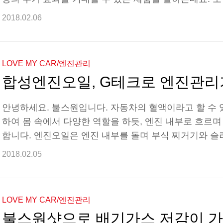
장단점과 불스원샷(휘발유 제품)은 어떤 타입의 청정제인지 
2018.02.06
도대체 그게 뭐야? 연료첨가제는 크게 연료개선제, 인젝
제 등 그 용도에 따라 구분됩니다. 그 중에서도 인젝터
PIBA(PolyIsoButylene Amine) 타입과 PEA(PolyEth
LOVE MY CAR/엔진관리
PEA는 엔진 때 제거에 필요한 강력..
합성엔진오일, G테크로 엔진관리
안녕하세요. 불스원입니다. 자동차의 혈액이라고 할 수
하여 몸 속에서 다양한 역할을 하듯, 엔진 내부로 흐르며 냉
합니다. 엔진오일은 엔진 내부를 돌며 부식 찌거기와 
운반하는 역할을 하는데요. 엔진 내부를 지속해서 순환
2018.02.05
검은색으로 산화됩니다. 산화된 엔진오일을 지속해서 사
수 있는데요. 이렇듯 자동차 엔진 내부에서 중요한 역할
께 엔진오일의 적절한 교체시기를 통해 엔진관리하는 법에
LOVE MY CAR/엔진관리
진관리하기 STEP 1 - 내 엔진오일 상태 확인하기 통상적
불스원샷으로 배기가스 저감이 