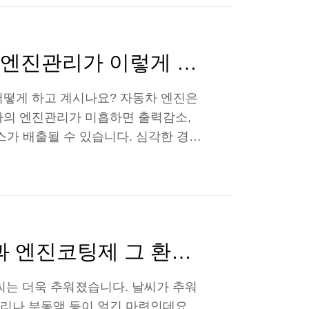
 무엇보다 일반 연료에 비해 배기가스
 LPG 차량에도 단점은 있는데요. 추
생하거나, 연비..
불스파워와 불스원샷으로 겨울철 엔진관리가 이렇게 쉽습니다.
어떻게 하고 계시나요? 자동차 엔진은
차의 엔진관리가 미흡하면 출력감소,
스가 배출될 수 있습니다. 심각한 경우
토록 중요한 엔진관리는 생각보다 쉽게
차 엔진관리 하는 법에 대해 알아보도
ld Start)' 장시간 시동이 꺼진 차
시 시동을 걸었을 때 엔진오일이 마찰
드라이 스타트(Dr..
겨울철차량관리엔 에탄올워셔액과 엔진코팅제 그 환상의 케미!
씨는 더욱 추워졌습니다. 날씨가 추워
리나 부동액 등이 얼긴 마련인데요.