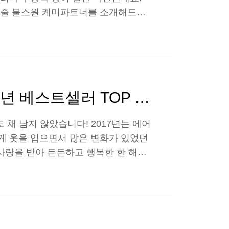
여줄 불스원 케미파트너를 소개해드리
위한 불스원 케미지침서! 지금 시작합니
디에서부터 시작될까요? 이들의 만남
 급격하게 떨어지면서 자동차의 전반
 길어지는 겨울의 월동준비에 꼭 필요
나기가 될 수 있도록 도와줍니다. 엔
자동차용품쇼핑몰 불스원몰 2017년 베스트셀러 TOP 10 - PART 1
 채 남지 않았습니다! 2017년는 에어
 옷을 입으면서 많은 변화가 있었던
사랑을 받아 든든하고 행복한 한 해이
에서 가장 인기 많았던 제품들을 소개
. 어떤 자동차용품이 가장 사랑을 많
? * 2017년 구매 제품 수량 기준으
자 대표적인 자동차용품, 불스원샷! 불
빵과 같죠?! 불스..