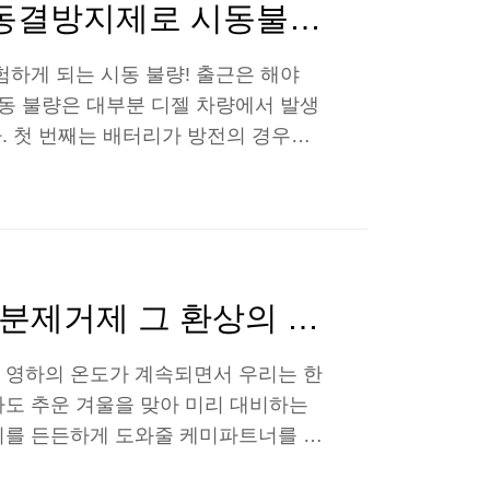
차시동 안걸릴 때, 수분제거제와 동결방지제로 시동불량 예방하세요!
험하게 되는 시동 불량! 출근은 해야
시동 불량은 대부분 디젤 차량에서 발생
. 첫 번째는 배터리가 방전의 경우인
. 온도가 낮을수록 전압도 낮아져 배
인하여 충전이 필요한 상태인지 확인
이 연료 라인에 유입되어 연료 필터까
로 현상이나 주유소 유류 탱크의 수분
생성되었기 때문인데요. 생성된..
겨울철차량관리, 엔진코팅제 & 수분제거제 그 환상의 케미!
 영하의 온도가 계속되면서 우리는 한
차도 추운 겨울을 맞아 미리 대비하는
리를 든든하게 도와줄 케미파트너를 여
 수 있는 수분제거제, 이들의 상관관